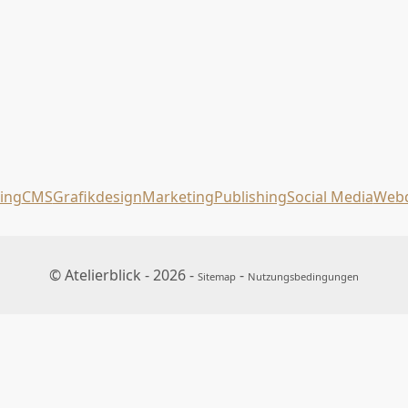
ing
CMS
Grafikdesign
Marketing
Publishing
Social Media
Webd
© Atelierblick - 2026 -
-
Sitemap
Nutzungsbedingungen